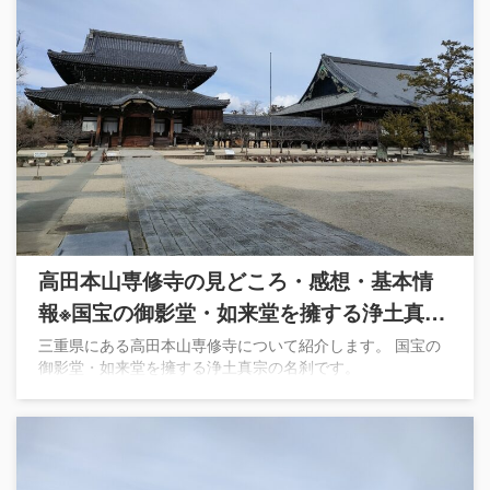
高田本山専修寺の見どころ・感想・基本情
報※国宝の御影堂・如来堂を擁する浄土真宗
の名刹
三重県にある高田本山専修寺について紹介します。 国宝の
御影堂・如来堂を擁する浄土真宗の名刹です。