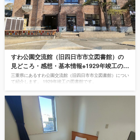
すわ公園交流館（旧四日市市立図書館）の
見どころ・感想・基本情報※1929年竣工の図
書館
三重県にあるすわ公園交流館（旧四日市市立図書館）につい
て紹介します。 1929年竣工の図書館です。