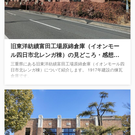
旧東洋紡績富田工場原綿倉庫（イオンモー
ル四日市北レンガ棟）の見どころ・感想・
基本情報※1917年建設の煉瓦倉庫
三重県にある旧東洋紡績富田工場原綿倉庫（イオンモール四
日市北レンガ棟）について紹介します。 1917年建設の煉瓦
倉庫です。