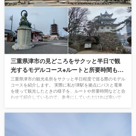
三重県津市の見どころをサクッと半日で観
光するモデルコース※ルートと所要時間も紹
介
三重県津市の観光名所をサクッと半日程度で巡る際のモデル
コースを紹介します。 実際に私が津駅を拠点にバスと電車
を使って観光したときの様子を、ルートや所要時間などと合
わせて紹介しているので、参考にしていただければ幸いで
す。