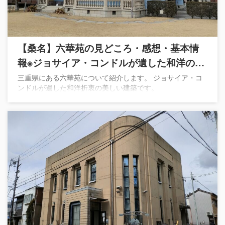
【桑名】六華苑の見どころ・感想・基本情
報※ジョサイア・コンドルが遺した和洋の結
晶
三重県にある六華苑について紹介します。 ジョサイア・コ
ンドルが遺した和洋折衷の美しい建築です。