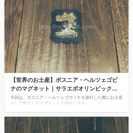
【世界のお土産】ボスニア・ヘルツェゴビ
ナのマグネット｜サラエボオリンピックマ
スコット関連
今回は、ボスニア・ヘルツェゴヴィナを旅行した際にお土産
として購入したマグネットを紹介します。