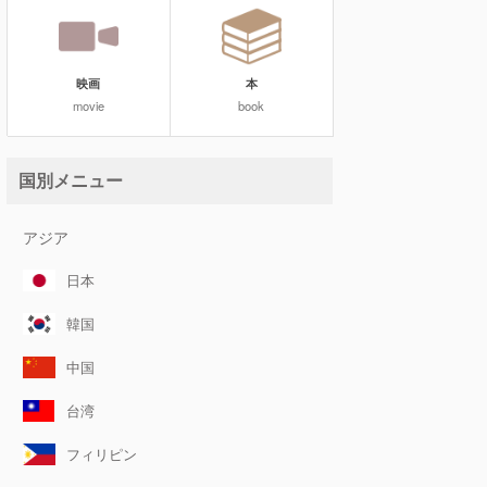
映画
本
movie
book
国別メニュー
アジア
日本
韓国
中国
台湾
フィリピン