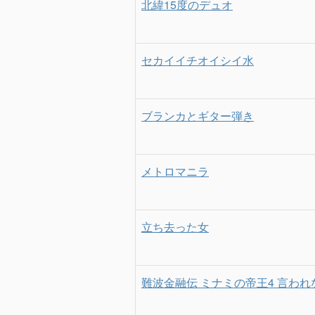
北緯15度のデュオ
セカイイチオイシイ水
ブランカとギター弾き
メトロマニラ
立ち去った女
難波金融伝 ミナミの帝王4 言われ