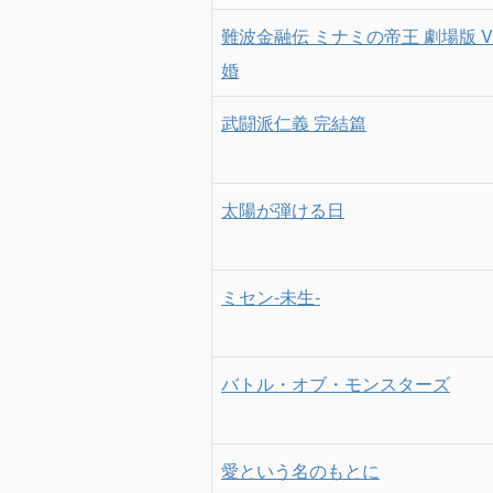
難波金融伝 ミナミの帝王 劇場版 V
婚
武闘派仁義 完結篇
太陽が弾ける日
ミセン-未生-
バトル・オブ・モンスターズ
愛という名のもとに