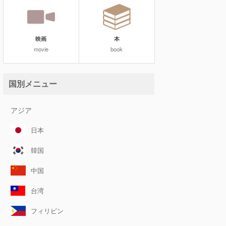
映画
本
movie
book
国別メニュー
アジア
日本
韓国
中国
台湾
フィリピン