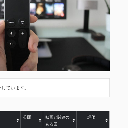
介しています。
公開
映画と関連の
評価
ある国