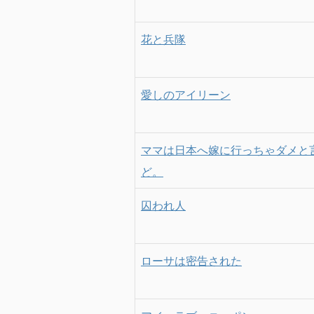
花と兵隊
愛しのアイリーン
ママは日本へ嫁に行っちゃダメと
ど。
囚われ人
ローサは密告された