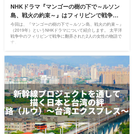
NHKドラマ『マンゴーの樹の下で～ルソン
島、戦火の約束～』はフィリピンで戦争に
翻弄された2人の女性の物語
今回は、『マンゴーの樹の下で～ルソン島、戦火の約束～』
（2019年）というNHKドラマについて紹介します。 太平洋
戦争中のフィリピンで戦争に翻弄された2人の女性の物語で
す。