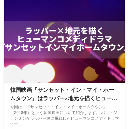
韓国映画『サンセット・イン・マイ・ホー
ムタウン』はラッパー×地元を描くヒューマ
ンコメディ
今回は、『サンセット・イン・マイ・ホームタウン』
（2018年）という韓国映画について紹介します。 パク・ジ
ョンミンがラッパー役に挑戦したヒューマンコメディドラマ
です。