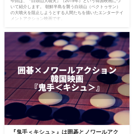
今回は、『白頭山大噴火』（2019年）という韓国映画につ
いて紹介します。 朝鮮半島を襲う白頭山（ペクトゥサン）
の大噴火を阻止しようとする人間たちを描いたエンターテイ
メントアクション映画です。
『鬼手＜キシュ＞』は囲碁とノワールアク