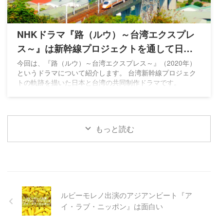
NHKドラマ『路（ルウ）～台湾エクスプレ
ス～』は新幹線プロジェクトを通して日台
の絆を描く
今回は、『路（ルウ）～台湾エクスプレス～』（2020年）
というドラマについて紹介します。 台湾新幹線プロジェク
トの軌跡を描いた日本と台湾の共同制作ドラマです。
もっと読む
ルビーモレノ出演のアジアンビート『ア
イ・ラブ・ニッポン』は面白い