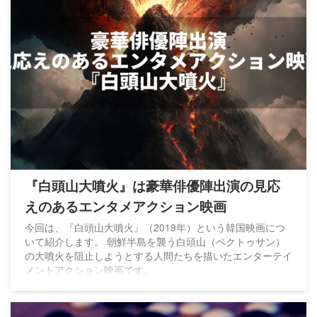
『白頭山大噴火』は豪華俳優陣出演の見応
えのあるエンタメアクション映画
今回は、『白頭山大噴火』（2019年）という韓国映画につ
いて紹介します。 朝鮮半島を襲う白頭山（ペクトゥサン）
の大噴火を阻止しようとする人間たちを描いたエンターテイ
メントアクション映画です。