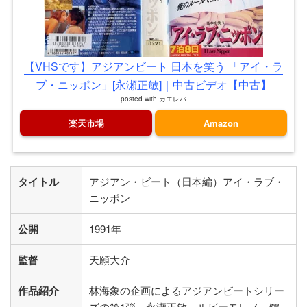
【VHSです】アジアンビート 日本を笑う 「アイ・ラ
ブ・ニッポン」[永瀬正敏]｜中古ビデオ【中古】
posted with
カエレバ
楽天市場
Amazon
タイトル
アジアン・ビート（日本編）アイ・ラブ・
ニッポン
公開
1991年
監督
天願大介
作品紹介
林海象の企画によるアジアンビートシリー
ズの第1弾。永瀬正敏、ルビーモレノ、鰐