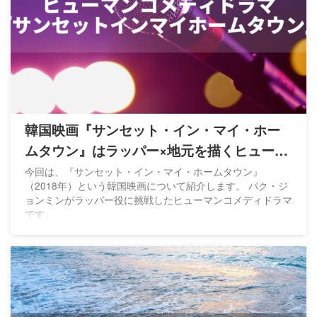
韓国映画『サンセット・イン・マイ・ホー
ムタウン』はラッパー×地元を描くヒューマ
ンコメディ
今回は、『サンセット・イン・マイ・ホームタウン』
（2018年）という韓国映画について紹介します。 パク・ジ
ョンミンがラッパー役に挑戦したヒューマンコメディドラマ
です。