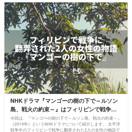
NHKドラマ『マンゴーの樹の下で～ルソン
島、戦火の約束～』はフィリピンで戦争に
翻弄された2人の女性の物語
今回は、『マンゴーの樹の下で～ルソン島、戦火の約束～』
（2019年）というNHKドラマについて紹介します。 太平洋
戦争中のフィリピンで戦争に翻弄された2人の女性の物語で