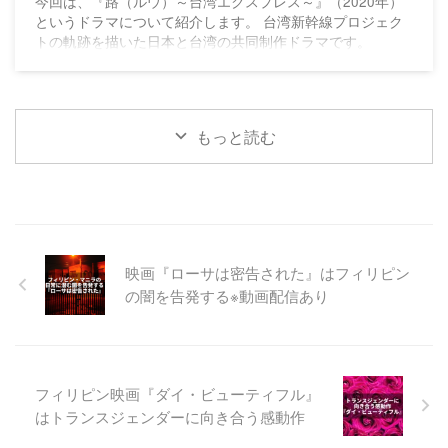
の絆を描く
今回は、『路（ルウ）～台湾エクスプレス～』（2020年）
というドラマについて紹介します。 台湾新幹線プロジェク
トの軌跡を描いた日本と台湾の共同制作ドラマです。
もっと読む
映画『ローサは密告された』はフィリピン
の闇を告発する※動画配信あり
フィリピン映画『ダイ・ビューティフル』
はトランスジェンダーに向き合う感動作