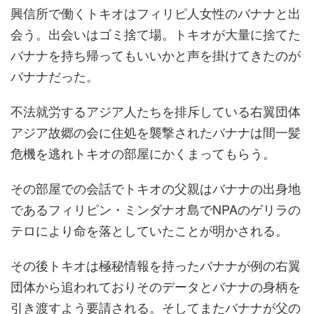
興信所で働くトキオはフィリピ人女性のバナナと出
会う。出会いはゴミ捨て場。トキオが大量に捨てた
バナナを持ち帰ってもいいかと声を掛けてきたのが
バナナだった。
不法就労するアジア人たちを排斥している右翼団体
アジア故郷の会に住処を襲撃されたバナナは間一髪
危機を逃れトキオの部屋にかくまってもらう。
その部屋での会話でトキオの父親はバナナの出身地
であるフィリピン・ミンダナオ島でNPAのゲリラの
テロにより命を落としていたことが明かされる。
その後トキオは極秘情報を持ったバナナが例の右翼
団体から追われておりそのデータとバナナの身柄を
引き渡すよう要請される。そしてまたバナナが父の