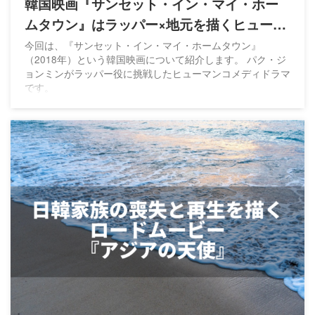
韓国映画『サンセット・イン・マイ・ホー
ムタウン』はラッパー×地元を描くヒューマ
ンコメディ
今回は、『サンセット・イン・マイ・ホームタウン』
（2018年）という韓国映画について紹介します。 パク・ジ
ョンミンがラッパー役に挑戦したヒューマンコメディドラマ
です。