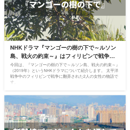
NHKドラマ『マンゴーの樹の下で～ルソン
島、戦火の約束～』はフィリピンで戦争に
翻弄された2人の女性の物語
今回は、『マンゴーの樹の下で～ルソン島、戦火の約束～』
（2019年）というNHKドラマについて紹介します。 太平洋
戦争中のフィリピンで戦争に翻弄された2人の女性の物語で
す。