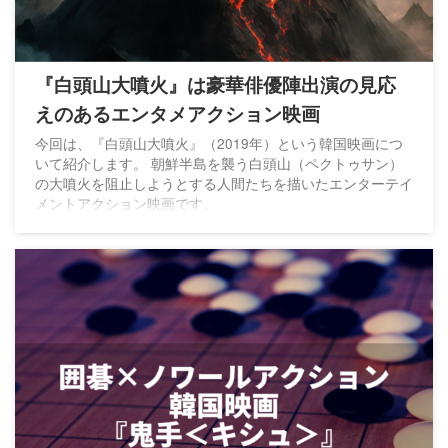
『白頭山大噴火』は豪華俳優陣出演の見応
えのあるエンタメアクション映画
今回は、『白頭山大噴火』（2019年）という韓国映画につ
いて紹介します。 朝鮮半島を襲う白頭山（ペクトゥサン）
の大噴火を阻止しようとする人間たちを描いたエンターテイ
メントアクション映画です。