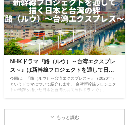
NHKドラマ『路（ルウ）～台湾エクスプレ
ス～』は新幹線プロジェクトを通して日台
の絆を描く
今回は、『路（ルウ）～台湾エクスプレス～』（2020年）
というドラマについて紹介します。 台湾新幹線プロジェク
トの軌跡を描いた日本と台湾の共同制作ドラマです。
もっと読む