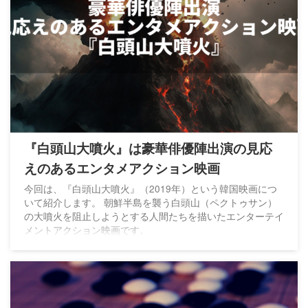
『白頭山大噴火』は豪華俳優陣出演の見応
えのあるエンタメアクション映画
今回は、『白頭山大噴火』（2019年）という韓国映画につ
いて紹介します。 朝鮮半島を襲う白頭山（ペクトゥサン）
の大噴火を阻止しようとする人間たちを描いたエンターテイ
メントアクション映画です。