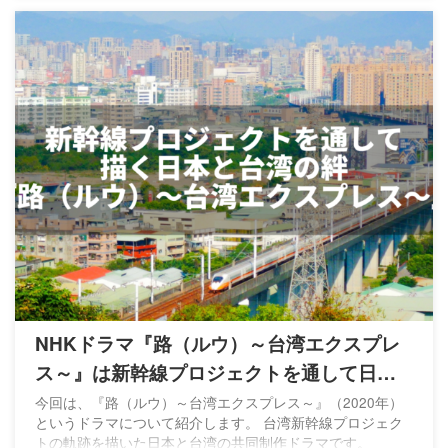
NHKドラマ『路（ルウ）～台湾エクスプレ
ス～』は新幹線プロジェクトを通して日台
の絆を描く
今回は、『路（ルウ）～台湾エクスプレス～』（2020年）
というドラマについて紹介します。 台湾新幹線プロジェク
トの軌跡を描いた日本と台湾の共同制作ドラマです。