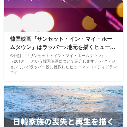
韓国映画『サンセット・イン・マイ・ホー
ムタウン』はラッパー×地元を描くヒューマ
ンコメディ
今回は、『サンセット・イン・マイ・ホームタウン』
（2018年）という韓国映画について紹介します。 パク・ジ
ョンミンがラッパー役に挑戦したヒューマンコメディドラマ
です。