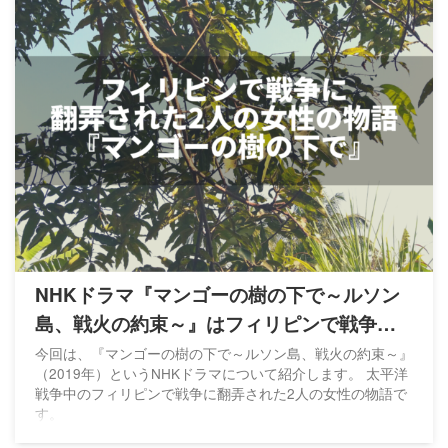
NHKドラマ『マンゴーの樹の下で～ルソン
島、戦火の約束～』はフィリピンで戦争に
翻弄された2人の女性の物語
今回は、『マンゴーの樹の下で～ルソン島、戦火の約束～』
（2019年）というNHKドラマについて紹介します。 太平洋
戦争中のフィリピンで戦争に翻弄された2人の女性の物語で
す。