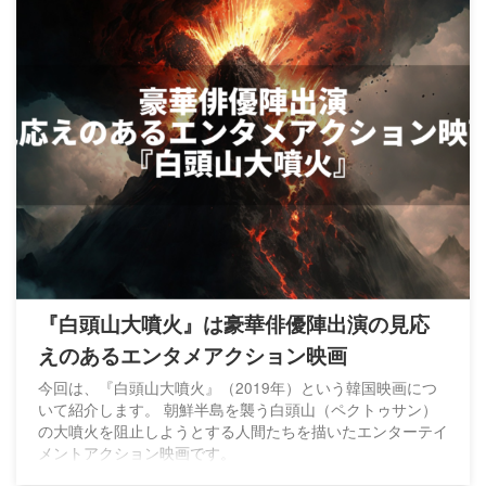
『白頭山大噴火』は豪華俳優陣出演の見応
えのあるエンタメアクション映画
今回は、『白頭山大噴火』（2019年）という韓国映画につ
いて紹介します。 朝鮮半島を襲う白頭山（ペクトゥサン）
の大噴火を阻止しようとする人間たちを描いたエンターテイ
メントアクション映画です。