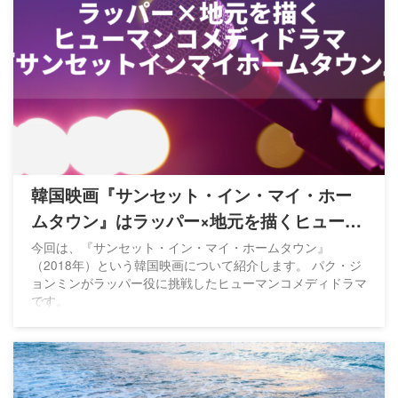
韓国映画『サンセット・イン・マイ・ホー
ムタウン』はラッパー×地元を描くヒューマ
ンコメディ
今回は、『サンセット・イン・マイ・ホームタウン』
（2018年）という韓国映画について紹介します。 パク・ジ
ョンミンがラッパー役に挑戦したヒューマンコメディドラマ
です。