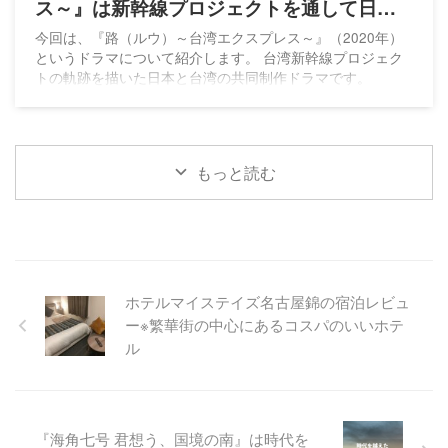
ス～』は新幹線プロジェクトを通して日台
の絆を描く
今回は、『路（ルウ）～台湾エクスプレス～』（2020年）
というドラマについて紹介します。 台湾新幹線プロジェク
トの軌跡を描いた日本と台湾の共同制作ドラマです。
もっと読む
ホテルマイステイズ名古屋錦の宿泊レビュ
ー※繁華街の中心にあるコスパのいいホテ
ル
『海角七号 君想う、国境の南』は時代を