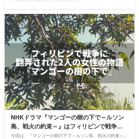
NHKドラマ『マンゴーの樹の下で～ルソン
島、戦火の約束～』はフィリピンで戦争に
翻弄された2人の女性の物語
今回は、『マンゴーの樹の下で～ルソン島、戦火の約束～』