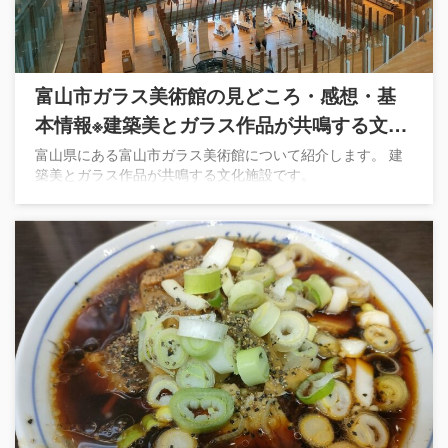
富山市ガラス美術館の見どころ・感想・基
本情報※建築美とガラス作品が共鳴する文化
施設
富山県にある富山市ガラス美術館について紹介します。 建
築美とガラス作品が共鳴する文化施設です。