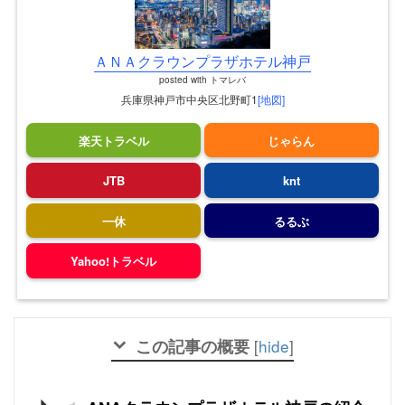
ＡＮＡクラウンプラザホテル神戸
posted with
トマレバ
兵庫県神戸市中央区北野町1
[地図]
楽天トラベル
じゃらん
JTB
knt
一休
るるぶ
Yahoo!トラベル
この記事の概要
[
hide
]