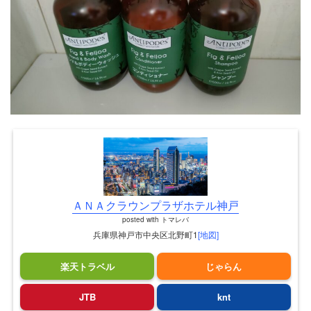
ＡＮＡクラウンプラザホテル神戸
posted with
トマレバ
兵庫県神戸市中央区北野町1
[地図]
楽天トラベル
じゃらん
JTB
knt