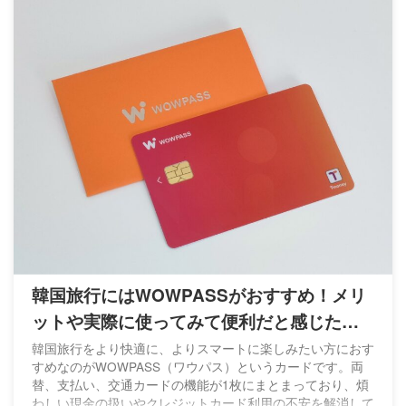
韓国旅行にはWOWPASSがおすすめ！メリ
ットや実際に使ってみて便利だと感じた点
を紹介
韓国旅行をより快適に、よりスマートに楽しみたい方におす
すめなのがWOWPASS（ワウパス）というカードです。両
替、支払い、交通カードの機能が1枚にまとまっており、煩
わしい現金の扱いやクレジットカード利用の不安を解消して