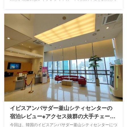
くれます。 この記事では、実際に使ってみて便利だと感じ
た点を踏まえ、WOWPASSの魅力をざっくりと紹介しま
す。
イビスアンバサダー釜山シティセンターの
宿泊レビュー※アクセス抜群の大手チェーン
ホテル
今回は、韓国のイビスアンバサダー釜山シティセンターにつ