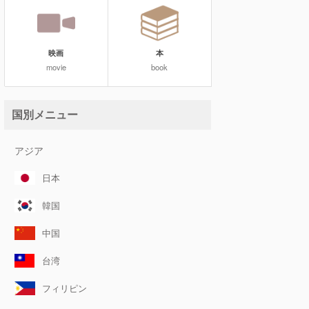
映画
本
movie
book
国別メニュー
アジア
日本
韓国
中国
台湾
フィリピン