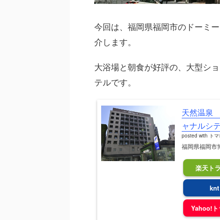
今回は、福岡県福岡市のドーミーイ
介します。
大浴場と朝食が好評の、大型ショ
テルです。
天然温泉
ャナルシ
posted with
トマ
福岡県福岡市博
楽天ト
knt
Yahoo!