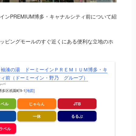
ンPREMIUM博多・キャナルシティ前について紹
ッピングモールのすぐ近くにある便利な立地のホ
 袖湊の湯 ドーミーインＰＲＥＭＩＵＭ博多・キ
ティ前（ドーミーイン・野乃 グループ）
レバ
多区祇園町9-1
[地図]
ラベル
じゃらん
JTB
一休
るるぶ
トラベル