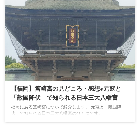
【福岡】筥崎宮の見どころ・感想※元寇と
「敵国降伏」で知られる日本三大八幡宮
福岡にある筥崎宮について紹介します。 元寇と「敵国降
伏」で知られる日本三大八幡宮のひとつです。