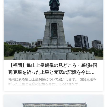
【福岡】亀山上皇銅像の見どころ・感想※国
難克服を祈った上皇と元寇の記憶を今に伝
える
福岡にある亀山上皇銅像について紹介します。 国難克服を
祈った上皇と元寇の記憶を今に伝える銅像です。