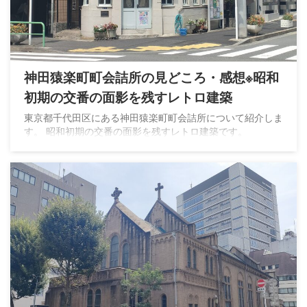
神田猿楽町町会詰所の見どころ・感想※昭和
初期の交番の面影を残すレトロ建築
東京都千代田区にある神田猿楽町町会詰所について紹介しま
す。 昭和初期の交番の面影を残すレトロ建築です。