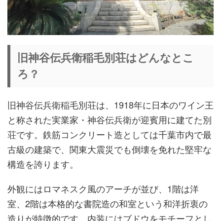
旧神谷伝兵衛稲毛別荘はどんなとこ
ろ？
旧神谷伝兵衛稲毛別荘は、1918年に日本のワイン王
と称された実業家・神谷伝兵衛が迎賓用に建てた別
荘です。鉄筋コンクリート造としては千葉市内で最
古級の建築で、関東大震災でも倒壊を免れた堅牢な
構造を誇ります。
外観にはロマネスク風のアーチが並び、1階は洋
室、2階は本格的な書院造の和室という和洋折衷の
造りが特徴的です。内装にはブドウをモチーフとし