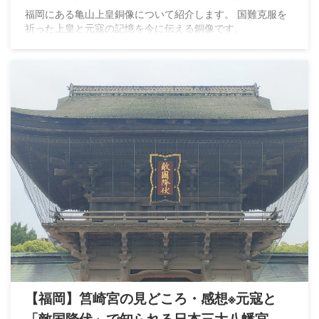
える
福岡にある亀山上皇銅像について紹介します。 国難克服を
祈った上皇と元寇の記憶を今に伝える銅像です。
【福岡】筥崎宮の見どころ・感想※元寇と
「敵国降伏」で知られる日本三大八幡宮