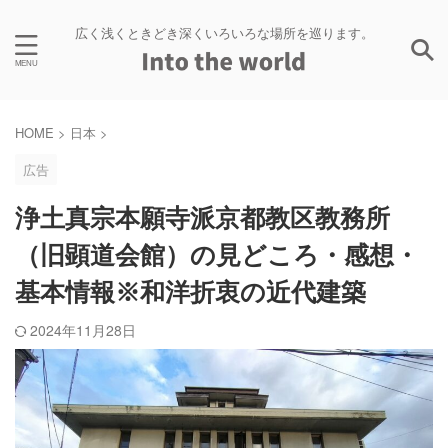
広く浅くときどき深くいろいろな場所を巡ります。
HOME
>
日本
>
広告
浄土真宗本願寺派京都教区教務所
（旧顕道会館）の見どころ・感想・
基本情報※和洋折衷の近代建築
2024年11月28日