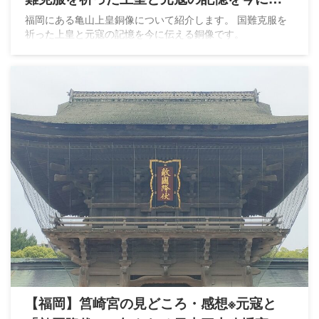
える
福岡にある亀山上皇銅像について紹介します。 国難克服を
祈った上皇と元寇の記憶を今に伝える銅像です。
【福岡】筥崎宮の見どころ・感想※元寇と