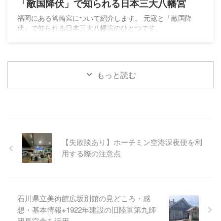
「敵国降伏」で知られる日本三大八幡宮
福岡にある筥崎宮について紹介します。 元寇と「敵国降
伏」で知られる日本三大八幡宮のひとつです。
もっと読む
【失敗談あり】ホーチミン空港深夜便を利
用する際の注意点
石川県立美術館広坂別館の見どころ・感
想・基本情報※1922年建設の旧陸軍第九師
団長官舎を活用