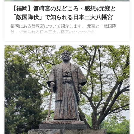
【福岡】筥崎宮の見どころ・感想※元寇と
「敵国降伏」で知られる日本三大八幡宮
福岡にある筥崎宮について紹介します。 元寇と「敵国降
伏」で知られる日本三大八幡宮のひとつです。