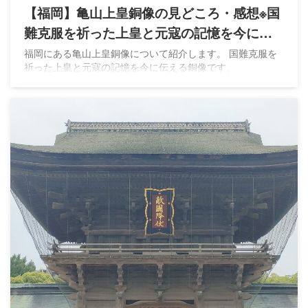
【福岡】亀山上皇銅像の見どころ・感想※国
難克服を祈った上皇と元寇の記憶を今に伝
える
福岡にある亀山上皇銅像について紹介します。 国難克服を
祈った上皇と元寇の記憶を今に伝える銅像です。