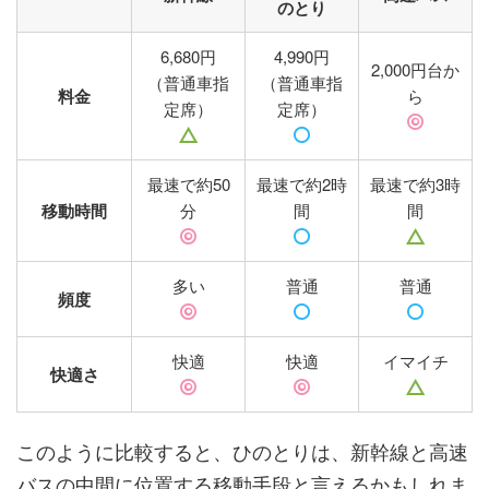
のとり
6,680円
4,990円
2,000円台か
（普通車指
（普通車指
料金
ら
定席）
定席）
最速で約50
最速で約2時
最速で約3時
移動時間
分
間
間
多い
普通
普通
頻度
快適
快適
イマイチ
快適さ
このように比較すると、ひのとりは、新幹線と高速
バスの中間に位置する移動手段と言えるかもしれま