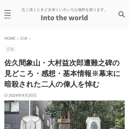
広く浅くときどき深くいろいろな場所を巡ります。
HOME
>
日本
>
広告
佐久間象山・大村益次郎遭難之碑の
見どころ・感想・基本情報※幕末に
暗殺された二人の偉人を悼む
2024年9月20日