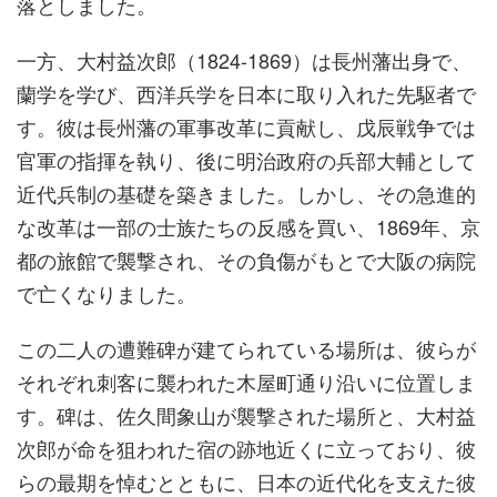
落としました。
一方、大村益次郎（1824-1869）は長州藩出身で、
蘭学を学び、西洋兵学を日本に取り入れた先駆者で
す。彼は長州藩の軍事改革に貢献し、戊辰戦争では
官軍の指揮を執り、後に明治政府の兵部大輔として
近代兵制の基礎を築きました。しかし、その急進的
な改革は一部の士族たちの反感を買い、1869年、京
都の旅館で襲撃され、その負傷がもとで大阪の病院
で亡くなりました。
この二人の遭難碑が建てられている場所は、彼らが
それぞれ刺客に襲われた木屋町通り沿いに位置しま
す。碑は、佐久間象山が襲撃された場所と、大村益
次郎が命を狙われた宿の跡地近くに立っており、彼
らの最期を悼むとともに、日本の近代化を支えた彼