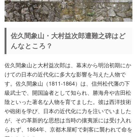
佐久間象山・大村益次郎遭難之碑はど
んなところ？
佐久間象山と大村益次郎は、幕末から明治初期にか
けての日本の近代化に多大な影響を与えた人物で
す。佐久間象山（1811-1864）は、信州松代藩の下
級武士で、開国論者として知られ、勝海舟や吉田松
陰といった著名な人物を育てました。彼は西洋技術
や砲術を学び、日本の近代化に力を注いでいました
が、その革新的な思想は当時の攘夷派には受け入れ
られず、1864年、京都木屋町で刺客に襲われて命を