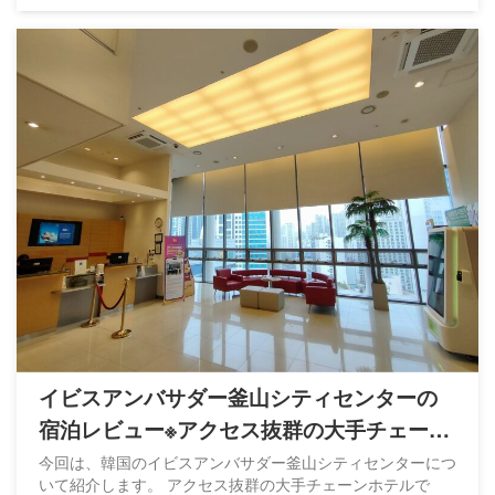
た点を踏まえ、WOWPASSの魅力をざっくりと紹介しま
す。
イビスアンバサダー釜山シティセンターの
宿泊レビュー※アクセス抜群の大手チェーン
ホテル
今回は、韓国のイビスアンバサダー釜山シティセンターにつ
いて紹介します。 アクセス抜群の大手チェーンホテルで