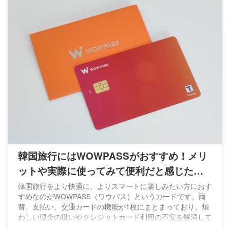
韓国旅行にはWOWPASSがおすすめ！メリ
ットや実際に使ってみて便利だと感じた点
を紹介
韓国旅行をより快適に、よりスマートに楽しみたい方におす
すめなのがWOWPASS（ワウパス）というカードです。両
替、支払い、交通カードの機能が1枚にまとまっており、煩
わしい現金の扱いやクレジットカード利用の不安を解消して
くれます。 この記事では、実際に使ってみて便利だと感じ