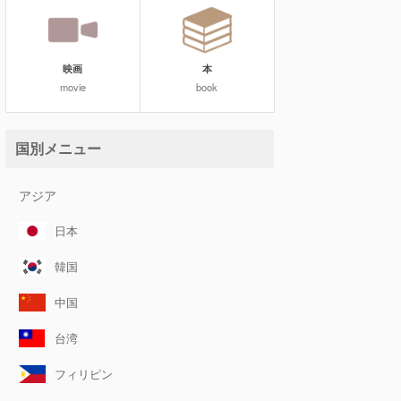
映画
本
movie
book
国別メニュー
アジア
日本
韓国
中国
台湾
フィリピン