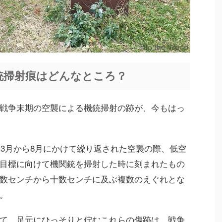
銃掃射痕はどんなところ？
戦争末期の空襲による機銃掃射の跡が、今もはっ
年3月から8月にかけて繰り返された空襲の際、低空
目標に向けて機関銃を掃射した時に刻まれたもの
数センチから十数センチに及ぶ複数のえぐれとな
。
て、足元にひっそりと佇むこれらの傷跡は、戦争