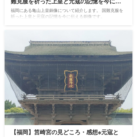
難克服を祈った上皇と元寇の記憶を今に伝
える
福岡にある亀山上皇銅像について紹介します。 国難克服を
祈った上皇と元寇の記憶を今に伝える銅像です。
【福岡】筥崎宮の見どころ・感想※元寇と