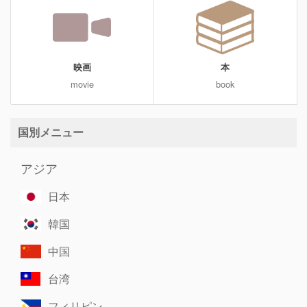
映画
本
movie
book
国別メニュー
アジア
日本
韓国
中国
台湾
フィリピン