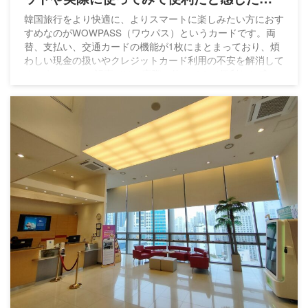
を紹介
韓国旅行をより快適に、よりスマートに楽しみたい方におす
すめなのがWOWPASS（ワウパス）というカードです。両
替、支払い、交通カードの機能が1枚にまとまっており、煩
わしい現金の扱いやクレジットカード利用の不安を解消して
くれます。 この記事では、実際に使ってみて便利だと感じ
た点を踏まえ、WOWPASSの魅力をざっくりと紹介しま
す。