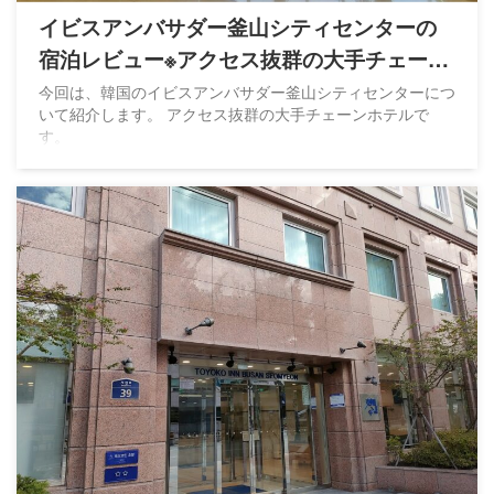
イビスアンバサダー釜山シティセンターの
宿泊レビュー※アクセス抜群の大手チェーン
ホテル
今回は、韓国のイビスアンバサダー釜山シティセンターにつ
いて紹介します。 アクセス抜群の大手チェーンホテルで
す。