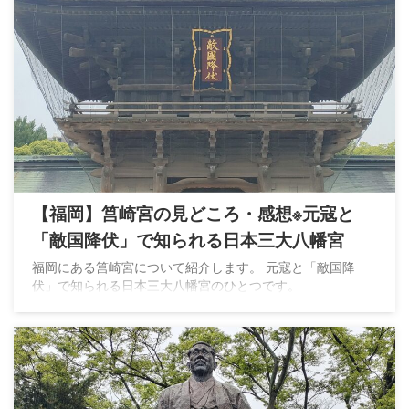
【福岡】筥崎宮の見どころ・感想※元寇と
「敵国降伏」で知られる日本三大八幡宮
福岡にある筥崎宮について紹介します。 元寇と「敵国降
伏」で知られる日本三大八幡宮のひとつです。