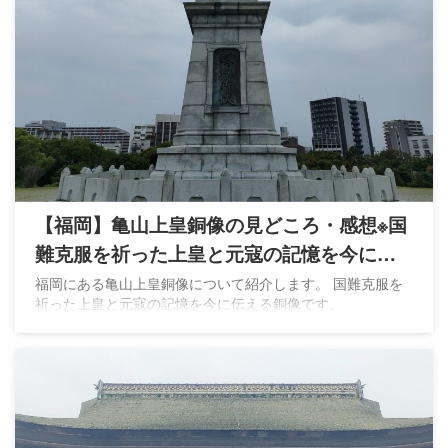
【福岡】亀山上皇銅像の見どころ・感想※国
難克服を祈った上皇と元寇の記憶を今に伝
える
福岡にある亀山上皇銅像について紹介します。 国難克服を
祈った上皇と元寇の記憶を今に伝える銅像です。