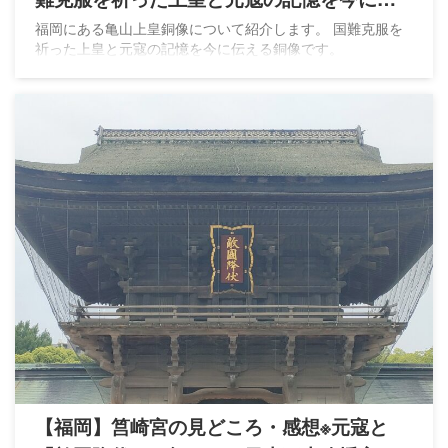
える
福岡にある亀山上皇銅像について紹介します。 国難克服を
祈った上皇と元寇の記憶を今に伝える銅像です。
【福岡】筥崎宮の見どころ・感想※元寇と