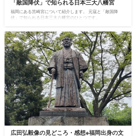
「敵国降伏」で知られる日本三大八幡宮
福岡にある筥崎宮について紹介します。 元寇と「敵国降
伏」で知られる日本三大八幡宮のひとつです。
広田弘毅像の見どころ・感想※福岡出身の文