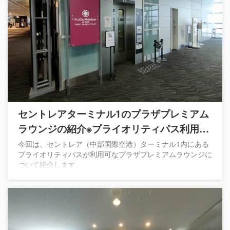
セントレアターミナル1のプラザプレミアム
ラウンジの紹介※プライオリティパス利用可
能
今回は、セントレア（中部国際空港）ターミナル1内にある
プライオリティパスが利用可なプラザプレミアムラウンジに
ついて紹介します。