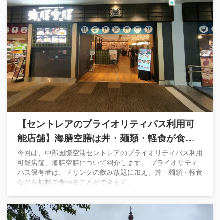
【セントレアのプライオリティパス利用可
能店舗】海膳空膳は丼・麺類・軽食が食べ
られるフードコート
今回は、中部国際空港セントレアのプライオリティパス利用
可能店舗、海膳空膳について紹介します。 プライオリティ
パス保有者は、ドリンクの飲み放題に加え、丼・麺類・軽食
などを無料で食べることができます。