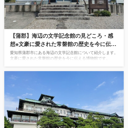
【蒲郡】海辺の文学記念館の見どころ・感
想※文豪に愛された常磐館の歴史を今に伝え
る
愛知県蒲郡市にある海辺の文学記念館について紹介します。
文豪に愛された常磐館の歴史を今に伝える博物館です。