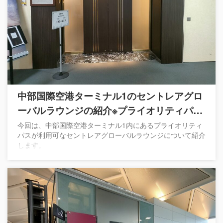
中部国際空港ターミナル1のセントレアグロ
ーバルラウンジの紹介※プライオリティパス
利用可能
今回は、中部国際空港ターミナル1内にあるプライオリティ
パスが利用可なセントレアグローバルラウンジについて紹介
します。