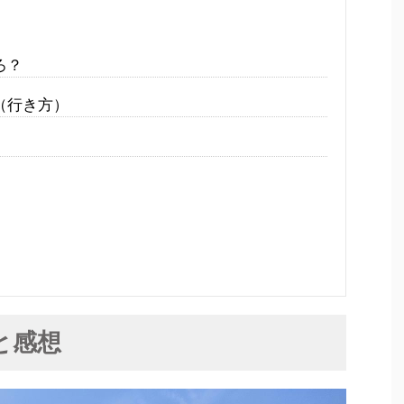
ろ？
（行き方）
と感想