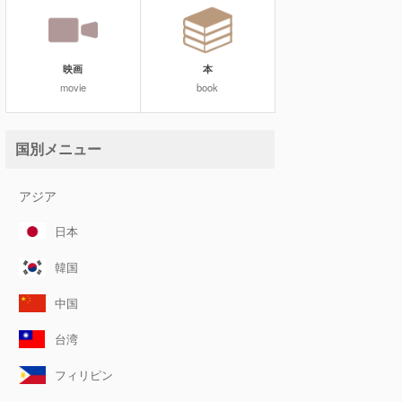
映画
本
movie
book
国別メニュー
アジア
日本
韓国
中国
台湾
フィリピン