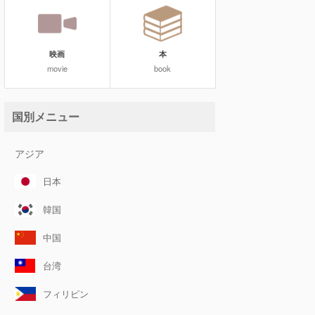
映画
本
movie
book
国別メニュー
アジア
日本
韓国
中国
台湾
フィリピン