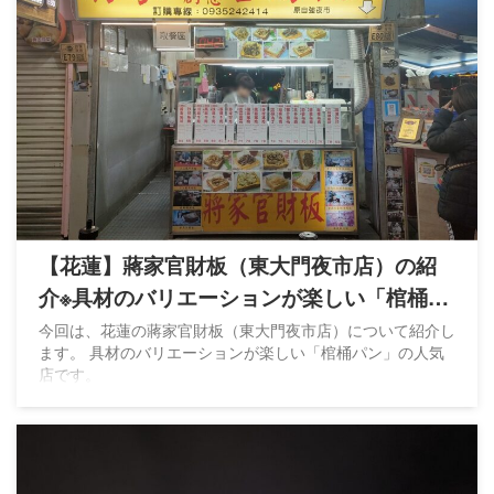
【花蓮】蔣家官財板（東大門夜市店）の紹
介※具材のバリエーションが楽しい「棺桶パ
ン」
今回は、花蓮の蔣家官財板（東大門夜市店）について紹介し
ます。 具材のバリエーションが楽しい「棺桶パン」の人気
店です。