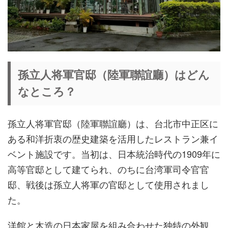
孫立人将軍官邸（陸軍聯誼廳）はどん
なところ？
孫立人将軍官邸（陸軍聯誼廳）は、台北市中正区に
ある和洋折衷の歴史建築を活用したレストラン兼イ
ベント施設です。当初は、日本統治時代の1909年に
高等官邸として建てられ、のちに台湾軍司令官官
邸、戦後は孫立人将軍の官邸として使用されまし
た。
洋館と木造の日本家屋を組み合わせた独特の外観