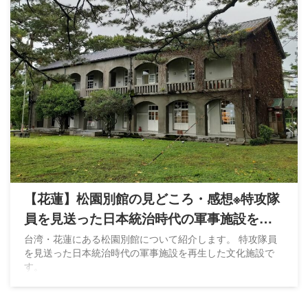
【花蓮】松園別館の見どころ・感想※特攻隊
員を見送った日本統治時代の軍事施設を再
生
台湾・花蓮にある松園別館について紹介します。 特攻隊員
を見送った日本統治時代の軍事施設を再生した文化施設で
す。