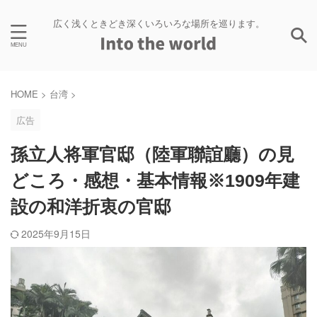
広く浅くときどき深くいろいろな場所を巡ります。
HOME
>
台湾
>
広告
孫立人将軍官邸（陸軍聯誼廳）の見
どころ・感想・基本情報※1909年建
設の和洋折衷の官邸
2025年9月15日