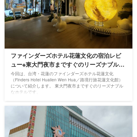
ファインダーズホテル花蓮文化の宿泊レビ
ュー※東大門夜市まですぐのリーズナブルな
ホテル
今回は、台湾・花蓮のファインダーズホテル花蓮文化
（Finders Hotel Hualien Wen Hua／路境行旅花蓮文化館）
について紹介します。 東大門夜市まですぐのリーズナブル
なホテルです。