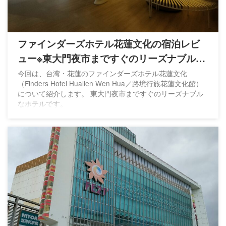
ファインダーズホテル花蓮文化の宿泊レビ
ュー※東大門夜市まですぐのリーズナブルな
ホテル
今回は、台湾・花蓮のファインダーズホテル花蓮文化
（Finders Hotel Hualien Wen Hua／路境行旅花蓮文化館）
について紹介します。 東大門夜市まですぐのリーズナブル
なホテルです。