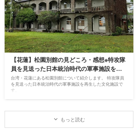
【花蓮】松園別館の見どころ・感想※特攻隊
員を見送った日本統治時代の軍事施設を再
生
台湾・花蓮にある松園別館について紹介します。 特攻隊員
を見送った日本統治時代の軍事施設を再生した文化施設で
す。
もっと読む