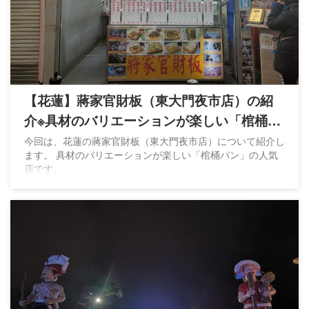
【花蓮】蔣家官財板（東大門夜市店）の紹
介※具材のバリエーションが楽しい「棺桶パ
ン」
今回は、花蓮の蔣家官財板（東大門夜市店）について紹介し
ます。 具材のバリエーションが楽しい「棺桶パン」の人気
店です。