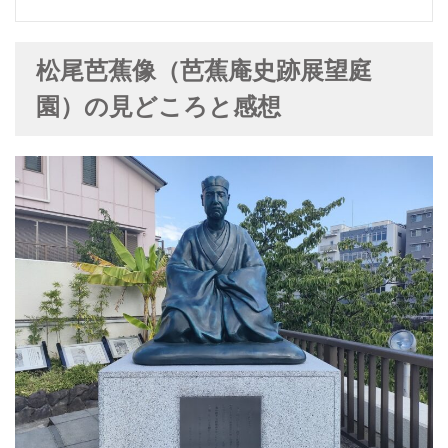
松尾芭蕉像（芭蕉庵史跡展望庭
園）の見どころと感想