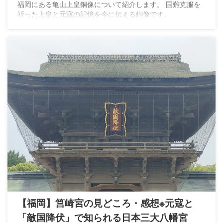
える
福岡にある亀山上皇銅像について紹介します。 国難克服を
祈った上皇と元寇の記憶を今に伝える銅像です。
【福岡】筥崎宮の見どころ・感想※元寇と
「敵国降伏」で知られる日本三大八幡宮