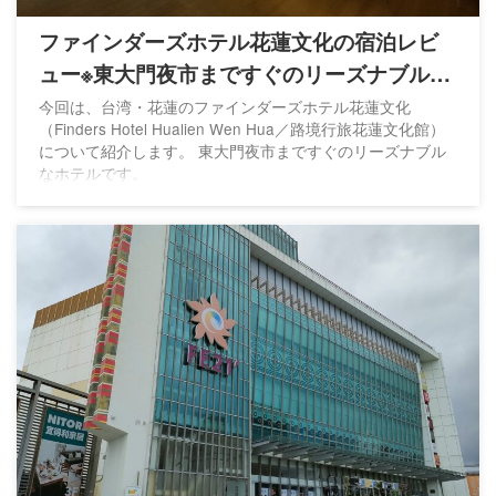
ファインダーズホテル花蓮文化の宿泊レビ
ュー※東大門夜市まですぐのリーズナブルな
ホテル
今回は、台湾・花蓮のファインダーズホテル花蓮文化
（Finders Hotel Hualien Wen Hua／路境行旅花蓮文化館）
について紹介します。 東大門夜市まですぐのリーズナブル
なホテルです。