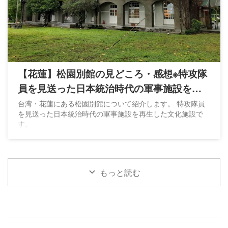
【花蓮】松園別館の見どころ・感想※特攻隊
員を見送った日本統治時代の軍事施設を再
生
台湾・花蓮にある松園別館について紹介します。 特攻隊員
を見送った日本統治時代の軍事施設を再生した文化施設で
す。
もっと読む