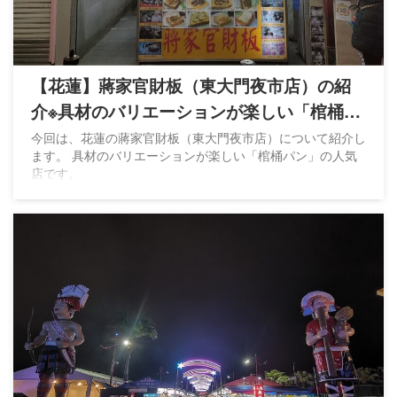
【花蓮】蔣家官財板（東大門夜市店）の紹
介※具材のバリエーションが楽しい「棺桶パ
ン」
今回は、花蓮の蔣家官財板（東大門夜市店）について紹介し
ます。 具材のバリエーションが楽しい「棺桶パン」の人気
店です。