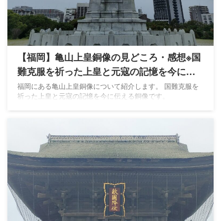
【福岡】亀山上皇銅像の見どころ・感想※国
難克服を祈った上皇と元寇の記憶を今に伝
える
福岡にある亀山上皇銅像について紹介します。 国難克服を
祈った上皇と元寇の記憶を今に伝える銅像です。