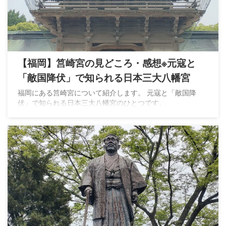
【福岡】筥崎宮の見どころ・感想※元寇と
「敵国降伏」で知られる日本三大八幡宮
福岡にある筥崎宮について紹介します。 元寇と「敵国降
伏」で知られる日本三大八幡宮のひとつです。