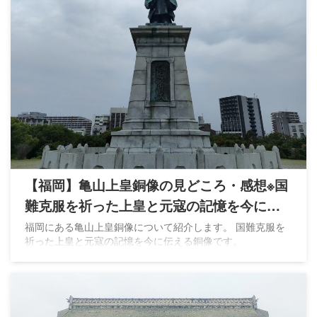
【福岡】亀山上皇銅像の見どころ・感想※国
難克服を祈った上皇と元寇の記憶を今に伝
える
福岡にある亀山上皇銅像について紹介します。 国難克服を
祈った上皇と元寇の記憶を今に伝える銅像です。