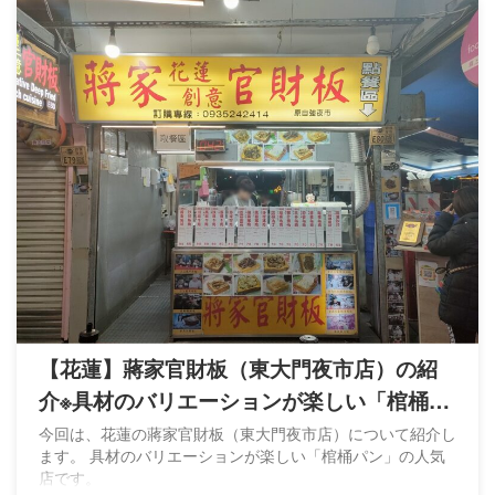
【花蓮】蔣家官財板（東大門夜市店）の紹
介※具材のバリエーションが楽しい「棺桶パ
ン」
今回は、花蓮の蔣家官財板（東大門夜市店）について紹介し
ます。 具材のバリエーションが楽しい「棺桶パン」の人気
店です。