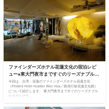
ファインダーズホテル花蓮文化の宿泊レビ
ュー※東大門夜市まですぐのリーズナブルな
ホテル
今回は、台湾・花蓮のファインダーズホテル花蓮文化
（Finders Hotel Hualien Wen Hua／路境行旅花蓮文化館）
について紹介します。 東大門夜市まですぐのリーズナブル
なホテルです。