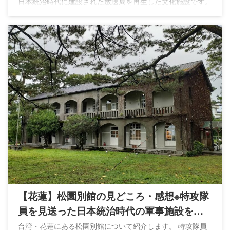
日本統治時代に建設された放送局を再生した文化施設です。
【花蓮】松園別館の見どころ・感想※特攻隊
員を見送った日本統治時代の軍事施設を再
生
台湾・花蓮にある松園別館について紹介します。 特攻隊員