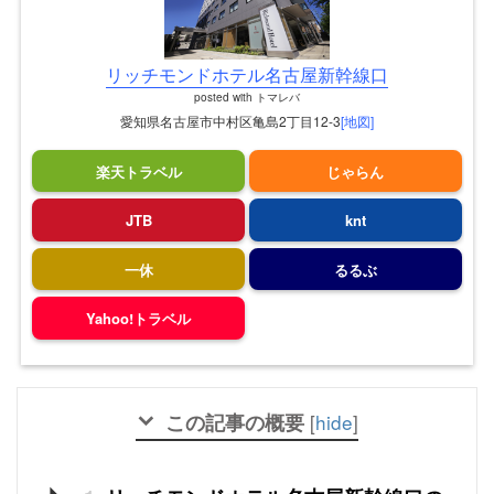
リッチモンドホテル名古屋新幹線口
posted with
トマレバ
愛知県名古屋市中村区亀島2丁目12-3
[地図]
楽天トラベル
じゃらん
JTB
knt
一休
るるぶ
Yahoo!トラベル
この記事の概要
[
hide
]