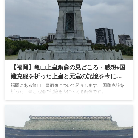
【福岡】亀山上皇銅像の見どころ・感想※国
難克服を祈った上皇と元寇の記憶を今に伝
える
福岡にある亀山上皇銅像について紹介します。 国難克服を
祈った上皇と元寇の記憶を今に伝える銅像です。