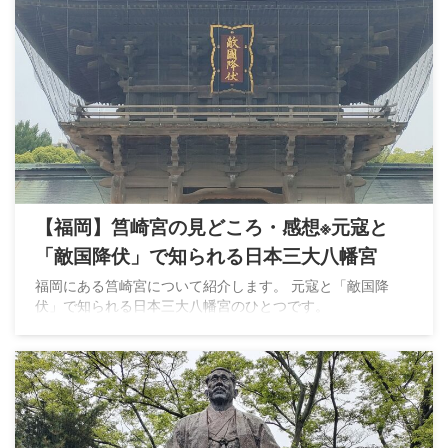
【福岡】筥崎宮の見どころ・感想※元寇と
「敵国降伏」で知られる日本三大八幡宮
福岡にある筥崎宮について紹介します。 元寇と「敵国降
伏」で知られる日本三大八幡宮のひとつです。