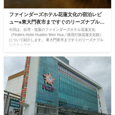
ファインダーズホテル花蓮文化の宿泊レビ
ュー※東大門夜市まですぐのリーズナブルな
ホテル
今回は、台湾・花蓮のファインダーズホテル花蓮文化
（Finders Hotel Hualien Wen Hua／路境行旅花蓮文化館）
について紹介します。 東大門夜市まですぐのリーズナブル
なホテルです。