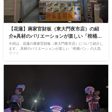
【花蓮】蔣家官財板（東大門夜市店）の紹
介※具材のバリエーションが楽しい「棺桶パ
ン」
今回は、花蓮の蔣家官財板（東大門夜市店）について紹介し
ます。 具材のバリエーションが楽しい「棺桶パン」の人気
店です。