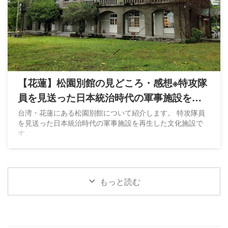
【花蓮】松園別館の見どころ・感想※特攻隊
員を見送った日本統治時代の軍事施設を再
生
台湾・花蓮にある松園別館について紹介します。 特攻隊員
を見送った日本統治時代の軍事施設を再生した文化施設で
す。
もっと読む