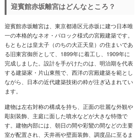
迎賓館赤坂離宮はどんなところ？
迎賓館赤坂離宮は、東京都港区元赤坂に建つ日本唯
一の本格的なネオ・バロック様式の宮殿建築です。
もともとは皇太子（のちの大正天皇）の住まいであ
る旧東宮御所として、1899年に着工し、1909年に
完成しました。設計を手がけたのは、明治期を代表
する建築家・片山東熊で、西洋の宮殿建築を範とし
ながら、日本の近代建築技術の粋が注ぎ込まれてい
ます。
建物は左右対称の構成を持ち、正面の壮麗な外観や
彫刻装飾、主庭に面した噴水などが大きな特徴で
す。建物内部には、朝日の間や彩鸞の間などの主要
室が配置され、天井画や壁面装飾、調度品に至るま