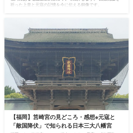
祈った上皇と元寇の記憶を今に伝える銅像です。
【福岡】筥崎宮の見どころ・感想※元寇と
「敵国降伏」で知られる日本三大八幡宮