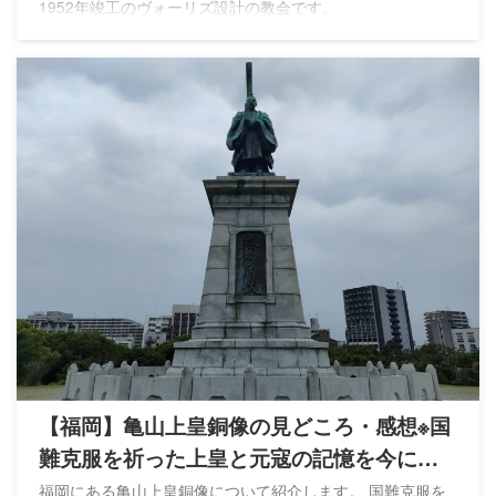
1952年竣工のヴォーリズ設計の教会です。
【福岡】亀山上皇銅像の見どころ・感想※国
難克服を祈った上皇と元寇の記憶を今に伝
える
福岡にある亀山上皇銅像について紹介します。 国難克服を