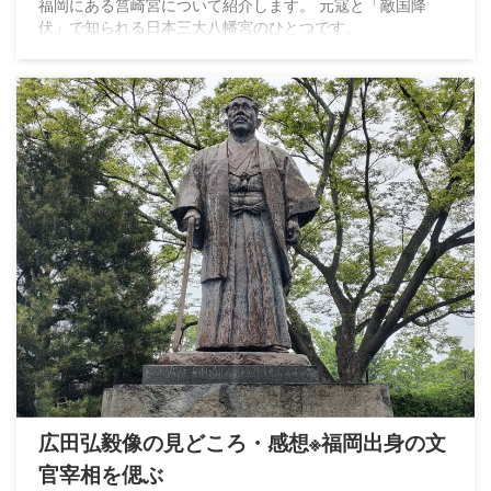
福岡にある筥崎宮について紹介します。 元寇と「敵国降
伏」で知られる日本三大八幡宮のひとつです。
広田弘毅像の見どころ・感想※福岡出身の文
官宰相を偲ぶ