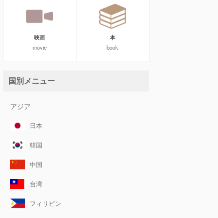
映画
本
movie
book
国別メニュー
アジア
日本
韓国
中国
台湾
フィリピン