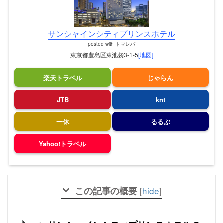
サンシャインシティプリンスホテル
posted with
トマレバ
東京都豊島区東池袋3-1-5
[地図]
楽天トラベル
じゃらん
JTB
knt
一休
るるぶ
Yahoo!トラベル
この記事の概要
[
hide
]