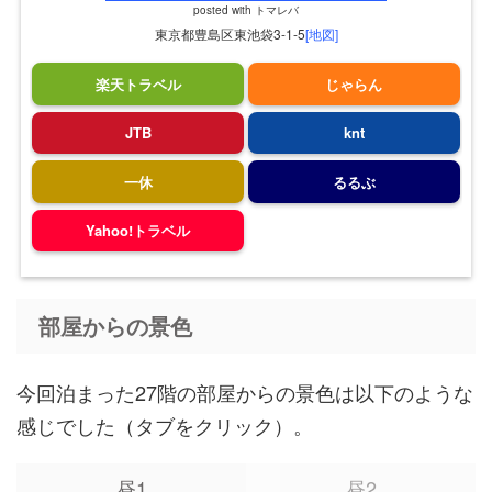
posted with
トマレバ
東京都豊島区東池袋3-1-5
[地図]
楽天トラベル
じゃらん
JTB
knt
一休
るるぶ
Yahoo!トラベル
部屋からの景色
今回泊まった27階の部屋からの景色は以下のような
感じでした（タブをクリック）。
昼1
昼2