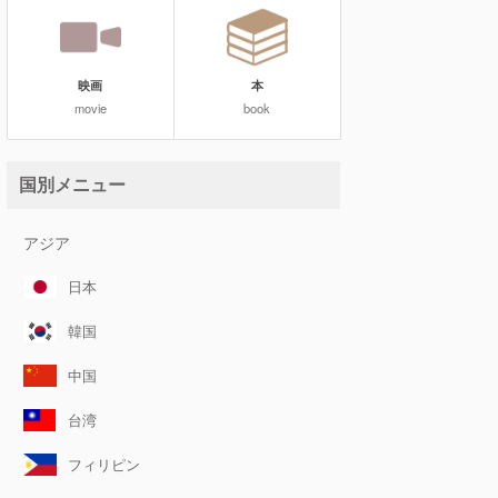
映画
本
movie
book
国別メニュー
アジア
日本
韓国
中国
台湾
フィリピン