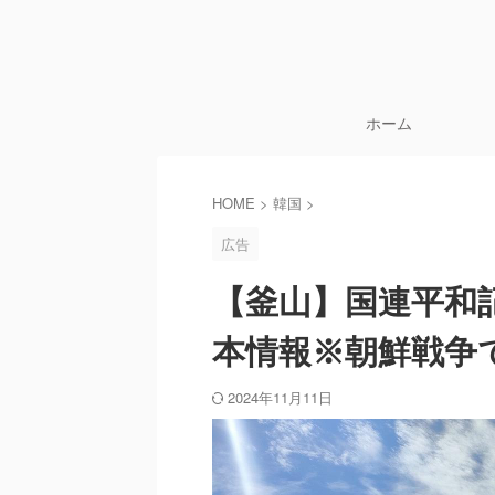
ホーム
HOME
>
韓国
>
広告
【釜山】国連平和
本情報※朝鮮戦争
2024年11月11日