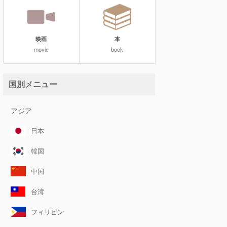
映画
本
movie
book
国別メニュー
アジア
日本
韓国
中国
台湾
フィリピン