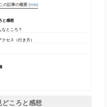
この記事の概要
[
hide
]
ろと感想
んなところ？
アクセス（行き方）
報
見どころと感想