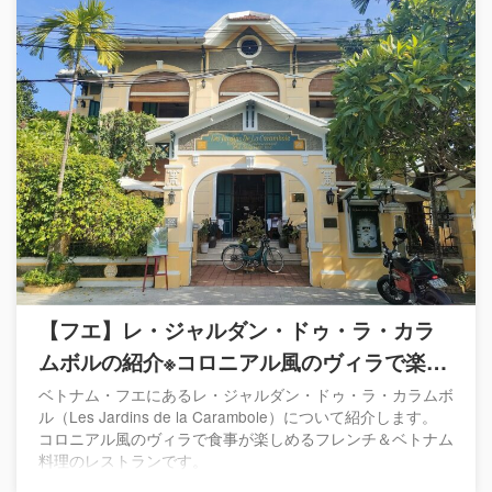
【フエ】レ・ジャルダン・ドゥ・ラ・カラ
ムボルの紹介※コロニアル風のヴィラで楽し
むフレンチ＆ベトナム料理
ベトナム・フエにあるレ・ジャルダン・ドゥ・ラ・カラムボ
ル（Les Jardins de la Carambole）について紹介します。
コロニアル風のヴィラで食事が楽しめるフレンチ＆ベトナム
料理のレストランです。