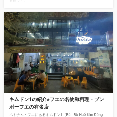
名店です。
キムドン1の紹介※フエの名物麺料理・ブン
ボーフエの有名店
ベトナム・フエにあるキムドン1（Bún Bò Huế Kim Đồng