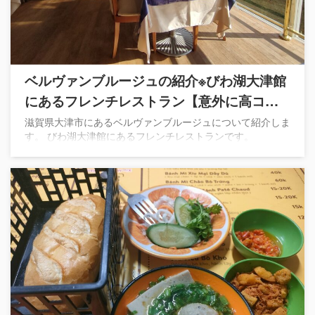
ベルヴァンブルージュの紹介※びわ湖大津館
にあるフレンチレストラン【意外に高コス
パ】
滋賀県大津市にあるベルヴァンブルージュについて紹介しま
す。 びわ湖大津館にあるフレンチレストランです。