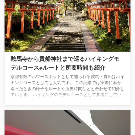
鞍馬寺から貴船神社まで巡るハイキングモ
デルコース※ルートと所要時間も紹介
京都有数のパワースポットとして知られる鞍馬・貴船はハイ
キングコースとしても人気です。 この記事では実際に私が
巡ったときの様子をルートや所要時間などと合わせて紹介し
ています。 ハイキングのモデルコースとして参考にしてい
ただければ幸いです。 ルートと所要時間 以下、実際に自分
が辿ったルートと所要時間になります。 ルート 所要時間 所
要時間は、個人差はあると思いますが、私の場合は鞍馬駅か
ら貴船口駅まで小休憩を挟みながらゆっくりと歩いて約4時
間ほどでした（食事休憩はなし）。 京都駅との往復の移動
時間約2時間程度を ...