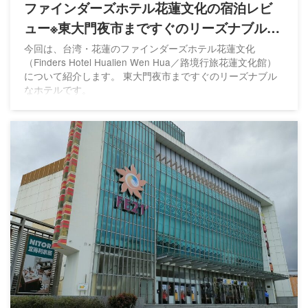
ファインダーズホテル花蓮文化の宿泊レビ
ュー※東大門夜市まですぐのリーズナブルな
ホテル
今回は、台湾・花蓮のファインダーズホテル花蓮文化
（Finders Hotel Hualien Wen Hua／路境行旅花蓮文化館）
について紹介します。 東大門夜市まですぐのリーズナブル
なホテルです。