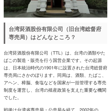
台湾菸酒股份有限公司（旧台湾総督府
専売局）はどんなところ？
台湾菸酒股份有限公司（TTL）は、台湾の酒類やた
ばこの製造・販売を行う国営企業です。その起源
は、日本統治時代の1901年に設置された台湾総督府
専売局にさかのぼります。同局は、酒類、たばこ、
アヘン、樟脳、食塩などを国家が一括管理する専売
制度を運営し、台湾の殖産政策を支えた重要な機関
でした。
戦後は台湾省専売局・公売局を経て、2002年の