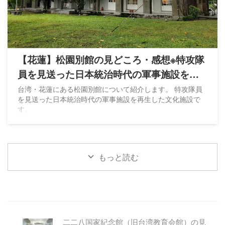
【花蓮】松園別館の見どころ・感想※特攻隊
員を見送った日本統治時代の軍事施設を再
生
台湾・花蓮にある松園別館について紹介します。 特攻隊員
を見送った日本統治時代の軍事施設を再生した文化施設で
す。
もっと読む
二二八国家紀念館（旧台湾教育会館）の見