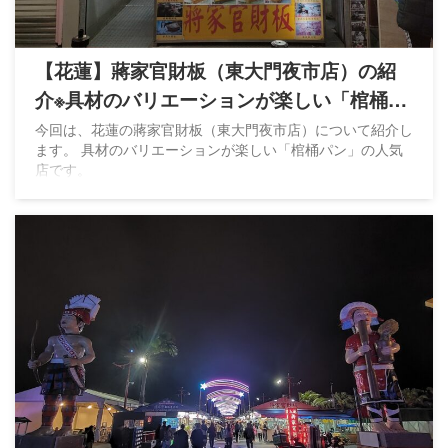
【花蓮】蔣家官財板（東大門夜市店）の紹
介※具材のバリエーションが楽しい「棺桶パ
ン」
今回は、花蓮の蔣家官財板（東大門夜市店）について紹介し
ます。 具材のバリエーションが楽しい「棺桶パン」の人気
店です。