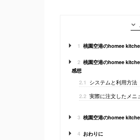
1
桃園空港のhomee ki
2
桃園空港のhomee ki
感想
システムと利用方法
2.1
実際に注文したメニ
2.2
3
桃園空港のhomee ki
4
おわりに