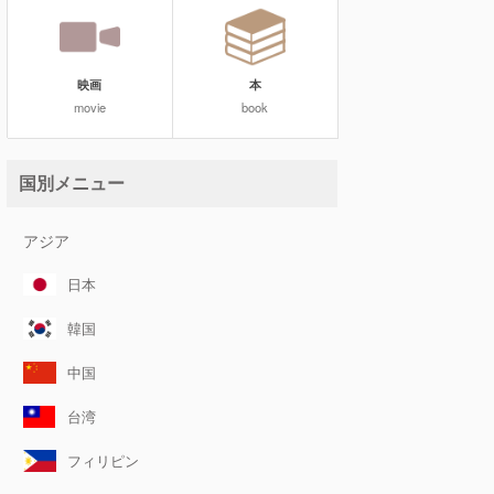
映画
本
movie
book
国別メニュー
アジア
日本
韓国
中国
台湾
フィリピン