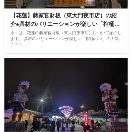
【花蓮】蔣家官財板（東大門夜市店）の紹
介※具材のバリエーションが楽しい「棺桶パ
ン」
今回は、花蓮の蔣家官財板（東大門夜市店）について紹介し
ます。 具材のバリエーションが楽しい「棺桶パン」の人気
店です。