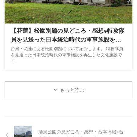
【花蓮】松園別館の見どころ・感想※特攻隊
員を見送った日本統治時代の軍事施設を再
生
台湾・花蓮にある松園別館について紹介します。 特攻隊員
を見送った日本統治時代の軍事施設を再生した文化施設で
す。
もっと読む
湧泉公園の見どころ・感想・基本情報※台