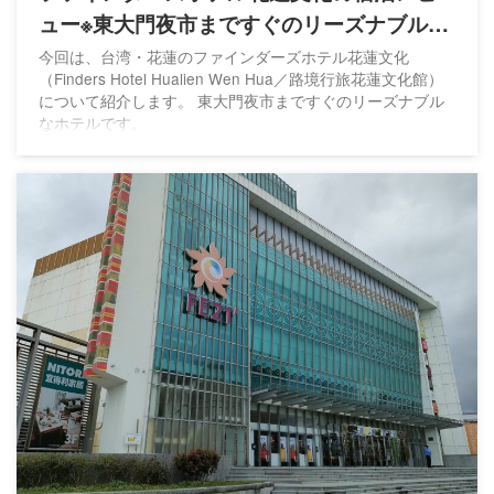
ュー※東大門夜市まですぐのリーズナブルな
ホテル
今回は、台湾・花蓮のファインダーズホテル花蓮文化
（Finders Hotel Hualien Wen Hua／路境行旅花蓮文化館）
について紹介します。 東大門夜市まですぐのリーズナブル
なホテルです。