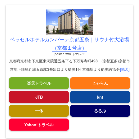
ベッセルホテルカンパーナ京都五条｜サウナ付大浴場
（京都１号店）
posted with
トマレバ
京都府京都市下京区東洞院通五条下る下万寿寺町498 (京都五条)京都市
営地下鉄烏丸線五条駅3番出口より徒歩1分 京都駅より徒歩約15分
[地図]
楽天トラベル
じゃらん
JTB
knt
一休
るるぶ
Yahoo!トラベル