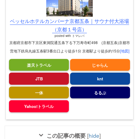
ベッセルホテルカンパーナ京都五条｜サウナ付大浴場
（京都１号店）
posted with
トマレバ
京都府京都市下京区東洞院通五条下る下万寿寺町498 (京都五条)京都市
営地下鉄烏丸線五条駅3番出口より徒歩1分 京都駅より徒歩約15分
[地図]
楽天トラベル
じゃらん
JTB
knt
一休
るるぶ
Yahoo!トラベル
この記事の概要
[
hide
]